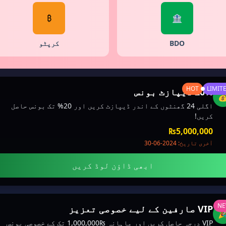
₿
🏦
کرپٹو
BDO
HOT
LIMIT
20% ڈیپازٹ بونس

اگلی 24 گھنٹوں کے اندر ڈیپازٹ کریں اور 20% تک بونس حاصل
کریں!
₨5,000,000
آخری تاریخ: 2024-06-30
ابھی ڈاؤن لوڈ کریں
N
VIP صارفین کے لیے خصوصی تعزیز

VIP درجہ حاصل کریں اور ماہانہ ₨1,000,000 تک کے خصوصی بونس