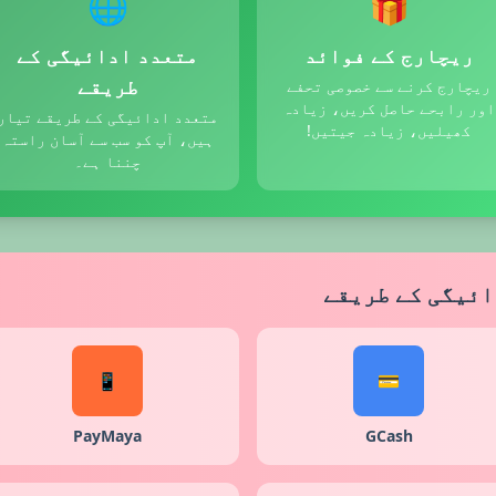
🌐
🎁
ریچارج کے فوائد
متعدد ادائیگی کے
طریقے
ریچارج کرنے سے خصوصی تحفے
اور رابحے حاصل کریں، زیادہ
متعدد ادائیگی کے طریقے تیار
کھیلیں، زیادہ جیتیں!
ہیں، آپ کو سب سے آسان راستہ
چننا ہے۔
ائیگی کے طریقے
📱
💳
PayMaya
GCash