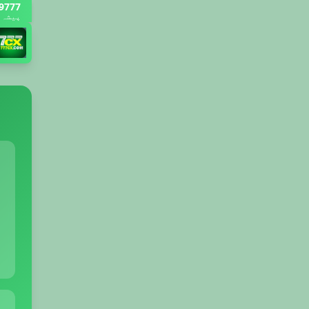
9777 گیم
پیشہ ور Slots کے لیے مو