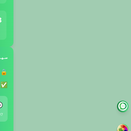
3
ورٹ
ہے
🔒
ت
✅

 جواب <2 منٹ