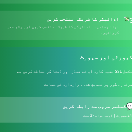
ادائیگی کا طریقہ منتخب کریں
💸
اپنا پسندیدہ ادائیگی کا طریقہ منتخب کریں اور رقم جمع
کروائیں۔
سیکیورٹی اور سپ
مکمل SSL خفیہ کاری آپ کے فنڈز اور ڈیٹا کی حفاظت کرتی 
سرکاری طور پر تصدیق شدہ، رازداری کی ضمان

کسٹمر سروس سے رابطہ کریں
24/7 سپورٹ | اوسط