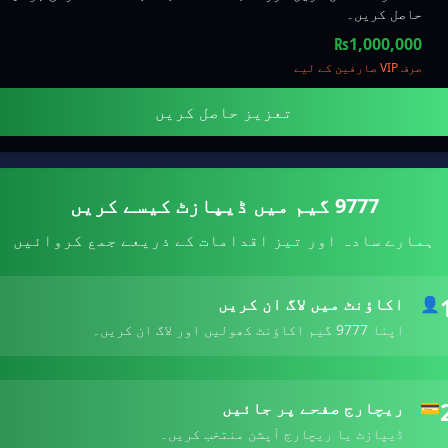
حاصل کریں۔
₨1,000,000
صرف VIP صارفین کے لیے
تعزیز حاصل کریں
9777 گیم میں ڈیپازٹ کیسے کریں
ہمارے سادہ اور تیز اقدامات کے ذریعے جمع کروائیں
👤
اکاؤنٹ میں لاگ ان کریں
اپنا 9777 گیم اکاؤنٹ کھولیں اور لاگ ان کریں۔
💳
ریچارج صفحے پر جائیں
ڈیپازٹ یا ریچارج آپشن منتخب کریں۔