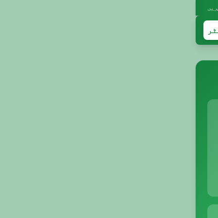
ریں
ٹر