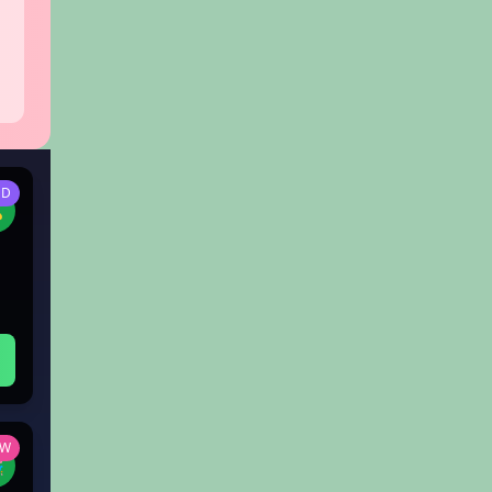
ED

EW
