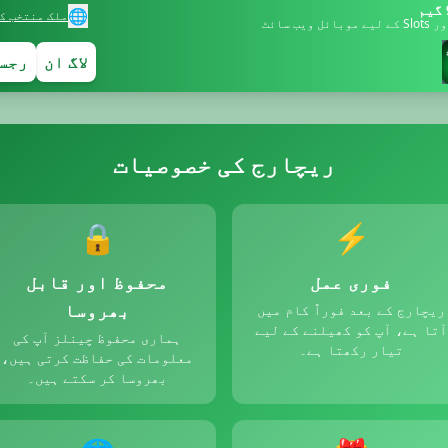
🌐
ملک منتخب ک
بائل ویب سائٹ
لاگ ان
رجس
ریچارج کی خصوصیات
🔒
⚡
فوری عمل
محفوظ اور قابل
بھروسا
ریچارج کے بعد فوراً کام میں
آتا ہے، آپ کو کھیلنے کے لیے
ہماری محفوظ چینلز آپ کی
تیار رکھتا ہے۔
معلومات کی حفاظت کرتی ہیں،
بھروسا کر سکتے ہیں۔